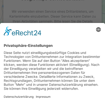
Wir verwenden einen Service eines Drittanbieters, um
Karteninhalte einzubetten. Dieser Service kann Daten zu
Ihren Aktivitäten sammeln. Bitte lesen Sie die Details
durch und stimmen Sie der Nutzung des Service zu, um
diese Karte anzuzeigen.
Mehr Informationen
Akzeptieren
powered by
Usercentrics Consent Management Platform
&
eRecht24
WIR SIND FÜR SIE DA
+49 7032 7808-20
info@suhm.info