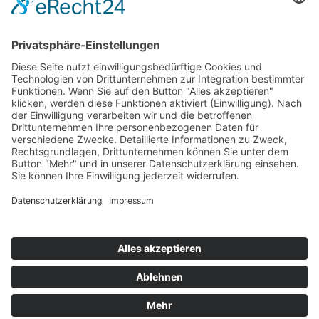
Unsere E-Learning Kurse basieren auf einer
Cloudlösung, wodurch große Datenmengen
problemlos auf der Lernplattform verarbeitet,
bereitgestellt und gespeichert werden. Unsere
Schulungsthemen sind als einzelne Lerneinheiten
vorhanden, die im Studio ton- und bildtechnisch
aufgenommen und aufgearbeitet wurden. Der
Teilnehmer kann Lerneinheiten individuell vertiefen,
indem er nachgeschaltete Links und Dokumente
einsehen kann. Wenn diese gespeichert werden, hat
der Lerner auch im Nachgang Zugriff auf diese
Dokumente. Die Schulungsinhalte der einzelnen
Lerneinheiten stehen am Ende jeder Lerneinheit zum
Download zur Verfügung. Ein Nachschlagewerk ist
somit ebenfalls gesichert.
ZU UNSEREN E-LEARNINGKURSEN